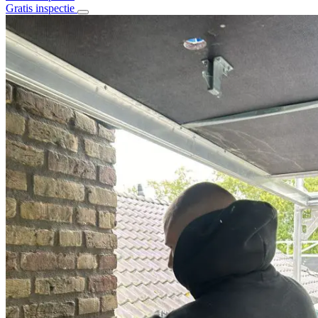
Gratis inspectie
Home
Over ons
Diensten
Alle diensten
Daklekkage
Dakrenovatie
Stormschade
Dakisolatie
Dak en goot reiniging
Schoorsteenrenovatie
Bitumen daken
Pannen daken
Projecten
Contact