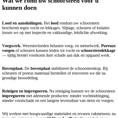
Wat we rond uw
schoorsteen
voor u
kunnen doen
Lood en aansluitingen.
Het
lood
rondom uw schoorsteen
beschermt tegen vocht en lekkages. Slijtage, scheuren of loslaten
lossen we op met inspectie en vakkundige, lekdichte afwerking.
Voegwerk.
Weersinvloeden belasten voeg- en metselwerk.
Poreuze
voegen
of scheuren kunnen leiden tot vocht en
schoorsteenlekkage
— tijdig herstel voorkomt dure schade aan dak en opgaand werk.
Bovenplaat.
De
bovenplaat
stabiliseert de schoorsteenkop. Bij
scheuren of poreus materiaal herstellen of renoveren we die na
grondige beoordeling.
Reinigen en impregneren.
Na reiniging kunnen we de schoorsteen
impregneren
met ademende producten: minder vochtindringing,
minder vorstschade en een langere levensduur van steen en voegen.
Wij werken met hoogwaardige materialen en ervaren vakmensen; na