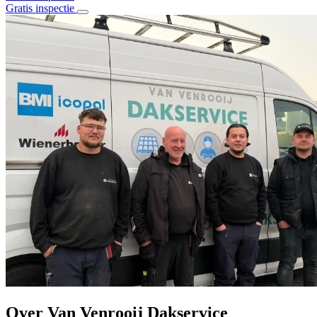
Gratis inspectie
Home
Over ons
Diensten
Alle diensten
Daklekkage
Dakrenovatie
Stormschade
Dakisolatie
Dak en goot reiniging
Schoorsteenrenovatie
Bitumen daken
Pannen daken
Projecten
Contact
Over Van Venrooij Dakservice