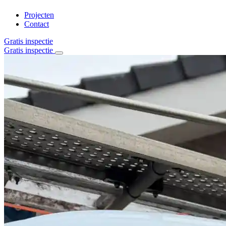
Projecten
Contact
Gratis inspectie
Gratis inspectie
Home
Over ons
Diensten
Alle diensten
Daklekkage
Dakrenovatie
Stormschade
Dakisolatie
Dak en goot reiniging
Schoorsteenrenovatie
Bitumen daken
Pannen daken
Projecten
Contact