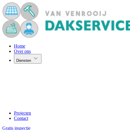
Home
Over ons
Diensten
Projecten
Contact
Gratis inspectie