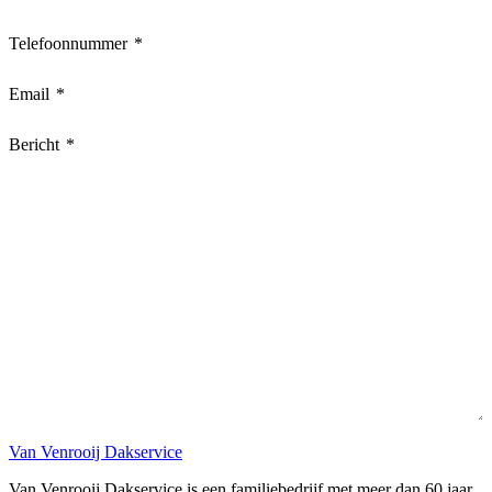
Telefoonnummer
*
Email
*
Bericht
*
Van Venrooij Dakservice
Van Venrooij Dakservice is een familiebedrijf met meer dan 60 jaar