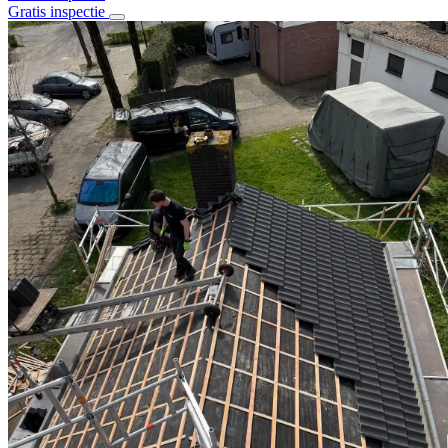
Gratis inspectie
Home
Over ons
Diensten
Alle diensten
Daklekkage
Dakrenovatie
Stormschade
Dakisolatie
Dak en goot reiniging
Schoorsteenrenovatie
Bitumen daken
Pannen daken
Projecten
Contact