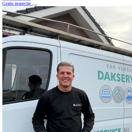
Gratis inspectie
Home
Over ons
Diensten
Alle diensten
Daklekkage
Dakrenovatie
Stormschade
Dakisolatie
Dak en goot reiniging
Schoorsteenrenovatie
Bitumen daken
Pannen daken
Projecten
Contact