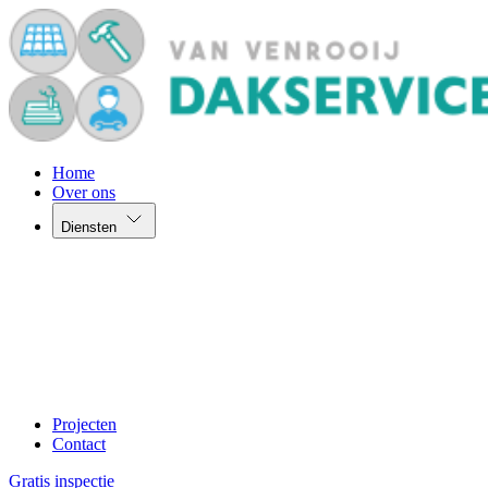
Home
Over ons
Diensten
Projecten
Contact
Gratis inspectie