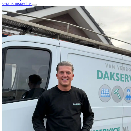
Gratis inspectie
Home
Over ons
Diensten
Alle diensten
Daklekkage
Dakrenovatie
Stormschade
Dakisolatie
Dak en goot reiniging
Schoorsteenrenovatie
Bitumen daken
Pannen daken
Projecten
Contact