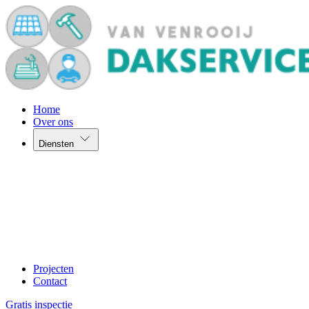
Home
Over ons
Diensten
Projecten
Contact
Gratis inspectie