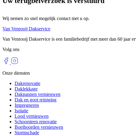
Uw terugbelverzoek is verstuurd
Wij nemen zo snel mogelijk contact met u op.
Van Venrooij Dakservice
Van Venrooij Dakservice is een familiebedrijf met meer dan 60 jaar erv
Volg ons
Onze diensten
Dakrenovatie
Daklekkage
Dakpannen vernieuwen
Dak en goot reiniging
Impregneren
Isolatie
Lood vernieuwen
Schoorsteen renovatie
Boeiboorden vernieuwen
Stormschade