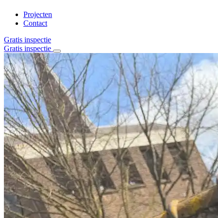
Projecten
Contact
Gratis inspectie
Gratis inspectie
Home
Over ons
Diensten
Alle diensten
Daklekkage
Dakrenovatie
Stormschade
Dakisolatie
Dak en goot reiniging
Schoorsteenrenovatie
Bitumen daken
Pannen daken
Projecten
Contact