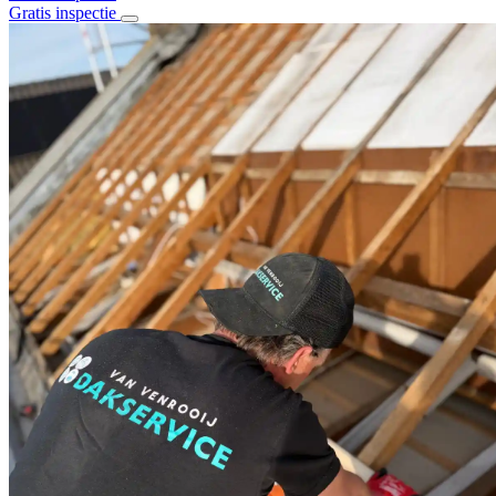
Gratis inspectie
Home
Over ons
Diensten
Alle diensten
Daklekkage
Dakrenovatie
Stormschade
Dakisolatie
Dak en goot reiniging
Schoorsteenrenovatie
Bitumen daken
Pannen daken
Projecten
Contact